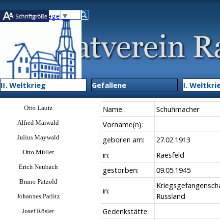
Direkt zum Seiteninhalt
Select Language
▼
Menü übe
II. Weltkrieg
▼
Gefallene
▼
I. Weltkri
Menü überspringen
Otto Lautz
Name:
Schuhmacher
Alfred Maiwald
Vorname(n):
Julius Maywald
geboren am:
27.02.1913
Otto Müller
in:
Raesfeld
Erich Neubach
gestorben:
09.05.1945
Bruno Pätzold
Kriegsgefangenscha
in:
Russland
Johannes Parlitz
Gedenkstätte:
Josef Rösler