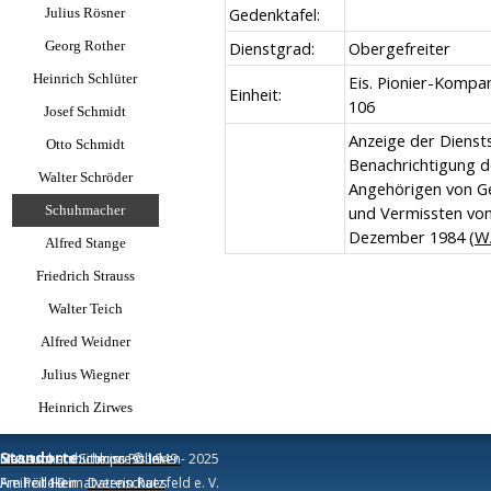
Gedenktafel:
Julius Rösner
Georg Rother
Dienstgrad:
Obergefreiter
Heinrich Schlüter
Eis. Pionier-Kompan
Einheit:
106
Josef Schmidt
Anzeige der Dienstst
Otto Schmidt
Benachrichtigung d
Walter Schröder
Angehörigen von Ge
Schuhmacher
und Vermissten vo
Dezember 1984 (
W
Alfred Stange
Friedrich Strauss
Walter Teich
Alfred Weidner
Julius Wiegner
Heinrich Zirwes
Standorte:
Museum am Schloss
Naturschutzhütte im Pölleken
Impressum
© 1949 - 2025
Freiheit 19
Am Pölleken
Heimatverein Raesfeld e. V.
Datenschutz