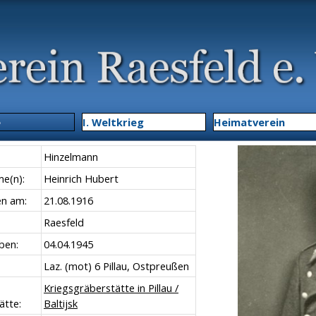
Menü überspringen
e
▼
I. Weltkrieg
▼
Heimatverein
Hinzelmann
e(n):
Heinrich Hubert
n am:
21.08.1916
Raesfeld
ben:
04.04.1945
Laz. (mot) 6 Pillau, Ostpreußen
Kriegsgräberstätte in Pillau /
ätte:
Baltijsk