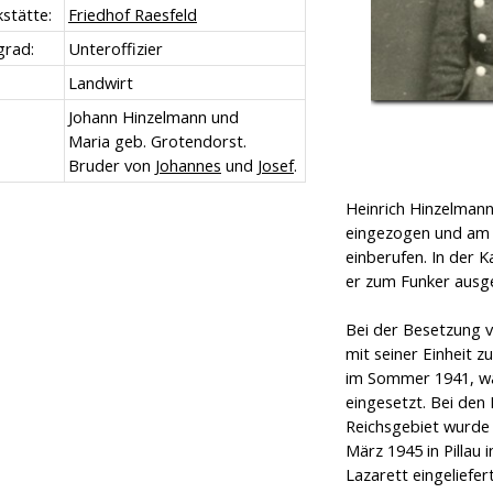
stätte:
Friedhof Raesfeld
grad:
Unteroffizier
Landwirt
Johann Hinzelmann und
Maria geb. Grotendorst.
Bruder von
Johannes
und
Josef
.
Heinrich Hinzelman
eingezogen und am 
einberufen. In der
er zum Funker ausg
Bei der Besetzung 
mit seiner Einheit z
im Sommer 1941, wa
eingesetzt. Bei de
Reichsgebiet wurde
März 1945 in Pillau 
Lazarett eingeliefer