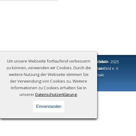
Um unsere Webseite fortlaufend verbessern
Standorte:
Museum am Schloss
Naturschutzhütte im Pölleken
Impressum
© 1949 - 2025
zu können, verwenden wir Cookies. Durch die
Freiheit 19
Am Pölleken
Heimatverein Raesfeld e. V.
Datenschutz
weitere Nutzung der Webseite stimmen Sie
46348 Raesfeld
46348 Raesfeld
Kontakt
der Verwendung von Cookies zu. Weitere
Informationen zu Cookies erhalten Sie in
Zurück zum Seiteninhalt
unserer
Datenschutzerklärung
.
Einverstanden