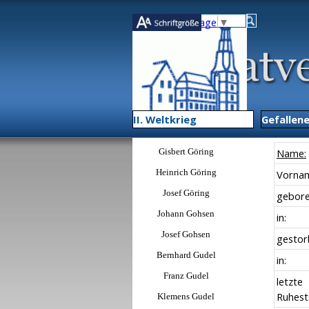
Direkt zum Seiteninhalt
Select Language
▼
II. Weltkrieg
▼
Gefallen
Menü überspringen
Gisbert Göring
Name:
Heinrich Göring
Vornam
Josef Göring
gebore
Johann Gohsen
in:
Josef Gohsen
gestor
Bernhard Gudel
in:
Franz Gudel
letzte
Ruhest
Klemens Gudel