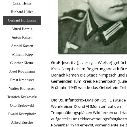
Oskar Heinz
Richard Hiller
Gerhard Hoffmann
Alfred Hornig
Anton Kasten
Arnold Kasten
Wilhelm Kipp
Groß Jeseritz (Jezierzyce Wielkie) gehör
Günther Kleine
Kreis Nimptsch im Regierungsbezirk Bres
Josef Koopmann
Danach kamen die Stadt Nimptsch und a
Ernst Kronesser
Gemeinden zum Kreis Reichenbach (Eule
Frühjahr 1945 wurde das Gebiet ein Teil
Walter Kronesser
Heinrich Krukowski
Die 95. Infanterie-Division (95. ID)
wurde 
Otto Krukowski
Wehrkreisen IX und VI (Münster) auf den
Truppenübungsplätzen Wildflecken und H
Ewald Krumpholz
aufgestellt. Die Feldverwendungsfähigkeit 
Alfred Kusche
November 1940 erreicht, vorher diente sie 