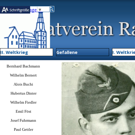
Direkt zum Seiteninhalt
Select Language
▼
Menü übe
II. Weltkrieg
▼
Gefallene
▼
I. Weltkri
Menü überspringen
Bernhard Bachmann
Wilhelm Bernert
Alois Buchi
Hubertus Dinter
Wilhelm Fiedler
Emil Föst
Josef Fuhrmann
Paul Gettler