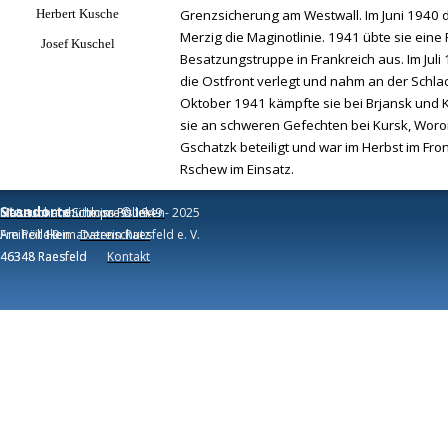
Herbert Kusche
Grenzsicherung am Westwall. Im Juni 1940 
Merzig die Maginotlinie. 1941 übte sie eine 
Josef Kuschel
Besatzungstruppe in Frankreich aus. Im Juli
die Ostfront verlegt und nahm an der Schlac
Oktober 1941 kämpfte sie bei Brjansk und 
sie an schweren Gefechten bei Kursk, Wor
Gschatzk beteiligt und war im Herbst im Fr
Rschew im Einsatz.
Standorte:
Museum am Schloss
Naturschutzhütte im Pölleken
Impressum
© 1949 - 2025
Freiheit 19
Am Pölleken
Heimatverein Raesfeld e. V.
Datenschutz
46348 Raesfeld
46348 Raesfeld
Kontakt
Zurück zum Seiteninhalt