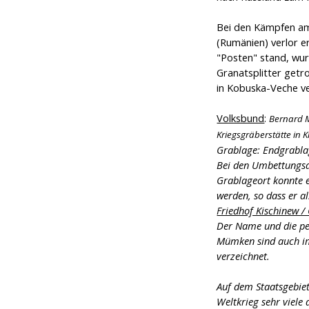
Bei den Kämpfen am
(Rumänien) verlor er
"Posten" stand, wur
Granatsplitter get
in Kobuska-Veche ve
Volksbund
:
Bernard 
Kriegsgräberstätte in 
Grablage: Endgrabla
Bei den Umbettungsa
Grablageort konnte er
werden, so dass er al
Friedhof Kischinew /
Der Name und die pe
Mümken sind auch im
verzeichnet.
Auf dem Staatsgebie
Weltkrieg sehr viele 