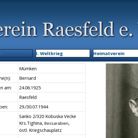
Menü überspringen
e
▼
I. Weltkrieg
▼
Heimatverein
Mümken
e(n):
Bernard
n am:
24.06.1925
Raesfeld
ben:
29./30.07.1944
Sanko 2/320 Kobuska Vecke
Krs.Tighina,
,
Bessarabien
östl. Kriegschauplatz