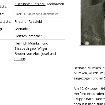
Kischinew / Chisinau
, Moldawien
ätte:
ge:
Block 14 - Unter den Unbekannten
stätte:
Friedhof Raesfeld
grad:
Grenadier
Holzschuhmacher
Heinrich Mümken und
Elisabeth geb. Wilger.
Bruder von
Alois Josef
und
Johann
.
Bernard Mümken, ei
Mümken, wurde im J
eingezogen und im 
Am 12. Oktober 194
Herford einberufen
Truppe nach Dänem
nach Russland zum F