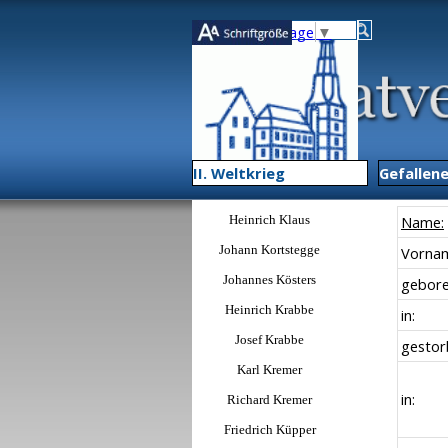
Direkt zum Seiteninhalt
Select Language
▼
II. Weltkrieg
▼
Gefallen
Menü überspringen
Heinrich Klaus
Name:
Johann Kortstegge
Vornam
Johannes Kösters
gebore
Heinrich Krabbe
in:
Josef Krabbe
gestor
Karl Kremer
in:
Richard Kremer
Friedrich Küpper