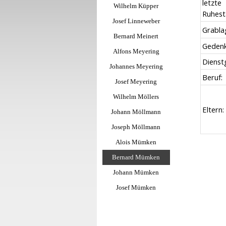
letzte
Wilhelm Küpper
Ruhest
Josef Linneweber
Grabla
Bernard Meinert
Gedenk
Alfons Meyering
Dienst
Johannes Meyering
Beruf:
Josef Meyering
Wilhelm Möllers
Eltern:
Johann Möllmann
Joseph Möllmann
Alois Mümken
Bernard Mümken
Johann Mümken
Josef Mümken