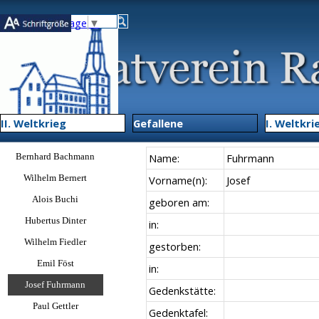
Direkt zum Seiteninhalt
Select Language
▼
Menü übe
II. Weltkrieg
▼
Gefallene
▼
I. Weltkri
Menü überspringen
Bernhard Bachmann
Name:
Fuhrmann
Wilhelm Bernert
Vorname(n):
Josef
Alois Buchi
geboren am:
Hubertus Dinter
in:
Wilhelm Fiedler
gestorben:
Emil Föst
in:
Josef Fuhrmann
Gedenkstätte:
Paul Gettler
Gedenktafel: