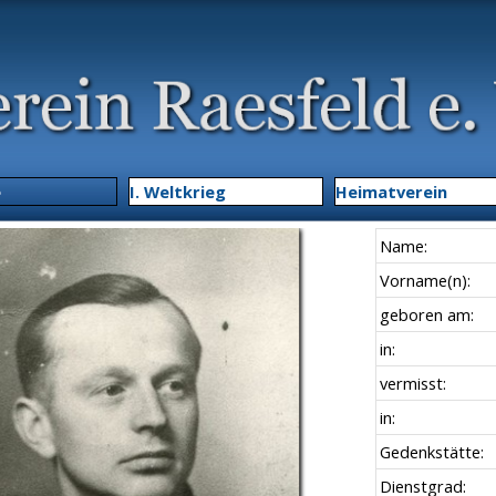
Menü überspringen
e
▼
I. Weltkrieg
▼
Heimatverein
Name:
Vorname(n):
geboren am:
in:
vermisst:
in:
Gedenkstätte:
Dienstgrad: