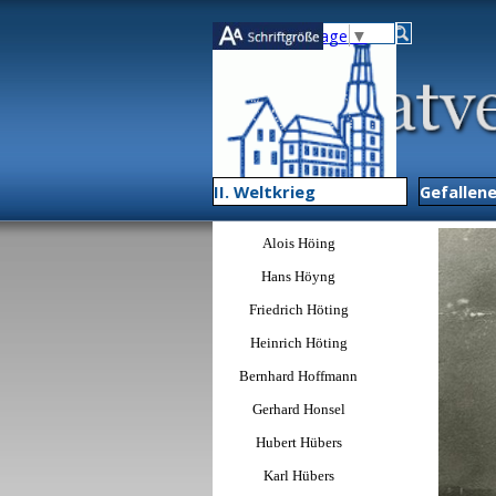
Direkt zum Seiteninhalt
Select Language
▼
II. Weltkrieg
▼
Gefallen
Menü überspringen
Alois Höing
Hans Höyng
Friedrich Höting
Heinrich Höting
Bernhard Hoffmann
Gerhard Honsel
Hubert Hübers
Karl Hübers