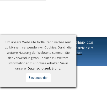
Um unsere Webseite fortlaufend verbessern
Standorte:
Museum am Schloss
Naturschutzhütte im Pölleken
Impressum
© 1949 - 2025
zu können, verwenden wir Cookies. Durch die
Freiheit 19
Am Pölleken
Heimatverein Raesfeld e. V.
Datenschutz
weitere Nutzung der Webseite stimmen Sie
46348 Raesfeld
46348 Raesfeld
Kontakt
der Verwendung von Cookies zu. Weitere
Informationen zu Cookies erhalten Sie in
Zurück zum Seiteninhalt
unserer
Datenschutzerklärung
.
Einverstanden