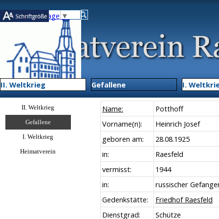
Direkt zum Seiteninhalt
Select Language
▼
Menü übe
II. Weltkrieg
▼
Gefallene
▼
I. Weltkri
Menü überspringen
II. Weltkrieg
▼
Name:
Potthoff
Gefallene
▼
Vorname(n):
Heinrich Josef
I. Weltkrieg
▼
geboren am:
28.08.1925
Heimatverein
▼
in:
Raesfeld
vermisst:
1944
in:
russischer Gefange
Gedenkstätte:
Friedhof Raesfeld
Dienstgrad:
Schütze